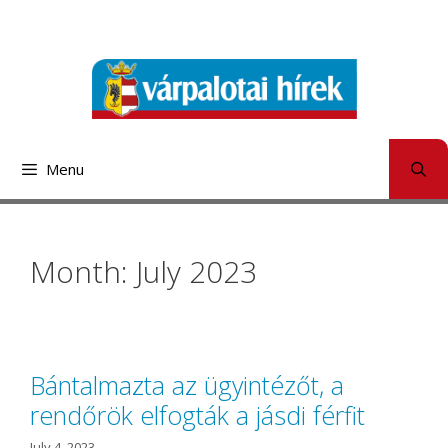
Skip
to
content
Menu
Month: July 2023
Bántalmazta az ügyintézőt, a
rendőrök elfogták a jásdi férfit
July 4, 2023