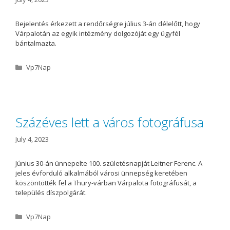
Bejelentés érkezett a rendőrségre július 3-án délelőtt, hogy
Várpalotán az egyik intézmény dolgozóját egy ügyfél
bántalmazta.
C
Vp7Nap
a
t
e
g
o
Százéves lett a város fotográfusa
r
i
July 4, 2023
e
s
Június 30-án ünnepelte 100. születésnapját Leitner Ferenc. A
jeles évforduló alkalmából városi ünnepség keretében
köszöntötték fel a Thury-várban Várpalota fotográfusát, a
település díszpolgárát.
C
Vp7Nap
a