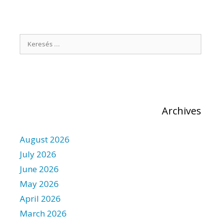
s
e
t
s
n
a
S
v
i
e
g
a
a
r
t
i
c
o
h
n
Archives
f
o
r
August 2026
:
July 2026
June 2026
May 2026
April 2026
March 2026