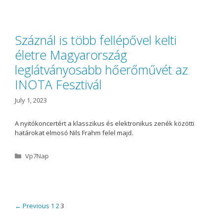
t
e
g
o
Száznál is több fellépővel kelti
r
életre Magyarország
i
e
leglátványosabb hőerőművét az
s
INOTA Fesztivál
July 1, 2023
A nyitókoncertért a klasszikus és elektronikus zenék közötti
határokat elmosó Nils Frahm felel majd.
C
Vp7Nap
a
t
e
g
o
P
← Previous
1
2
3
r
o
i