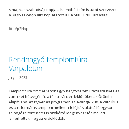
A magyar szabadság napja alkalmából idén is túrát szervezett
a Baglyas-tetőn álló kopjafához a Palotai Turul Társaság.
C
Vp7Nap
a
t
e
g
o
Rendhagyó templomtúra
r
Várpalotán
i
e
s
July 4, 2023
Templomtúra címmel rendhagyó helytörténeti utazásra hívta és
várta két hétvégén át a téma iránt érdeklődőket az Örömhír
Alapítvány. Az ingyenes programon az evangélikus, a katolikus
és a református templom mellett a felújítás alatt álló egykori
zsinagóga történetét is szakértő idegenvezetés mellett
ismerhették meg az érdeklődők.