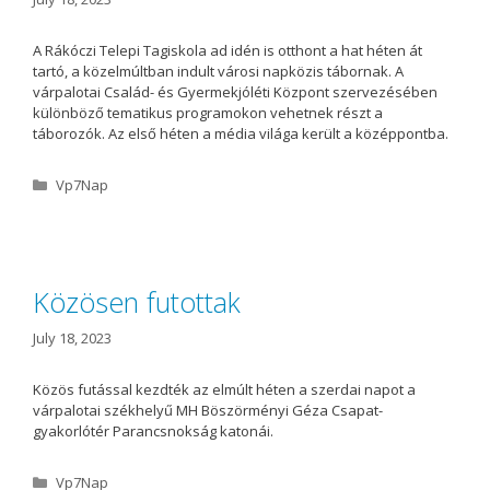
A Rákóczi Telepi Tagiskola ad idén is otthont a hat héten át
tartó, a közelmúltban indult városi napközis tábornak. A
várpalotai Család- és Gyermekjóléti Központ szervezésében
különböző tematikus programokon vehetnek részt a
táborozók. Az első héten a média világa került a középpontba.
C
Vp7Nap
a
t
e
g
o
Közösen futottak
r
i
July 18, 2023
e
s
Közös futással kezdték az elmúlt héten a szerdai napot a
várpalotai székhelyű MH Böszörményi Géza Csapat-
gyakorlótér Parancsnokság katonái.
C
Vp7Nap