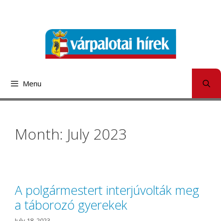
Skip
to
content
Menu
Month: July 2023
A polgármestert interjúvolták meg
a táborozó gyerekek
July 18, 2023