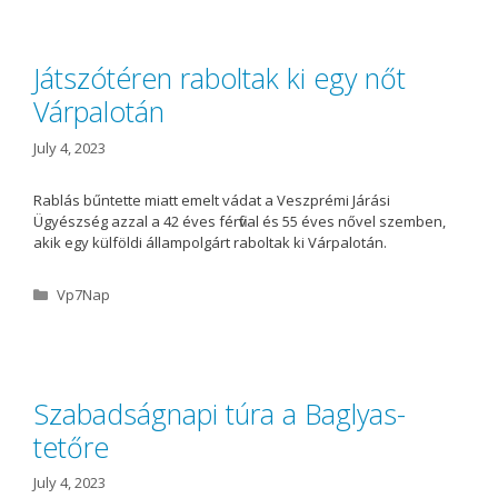
e
g
o
Játszótéren raboltak ki egy nőt
r
Várpalotán
i
e
s
July 4, 2023
Rablás bűntette miatt emelt vádat a Veszprémi Járási
Ügyészség azzal a 42 éves férfival és 55 éves nővel szemben,
akik egy külföldi állampolgárt raboltak ki Várpalotán.
C
Vp7Nap
a
t
e
g
o
Szabadságnapi túra a Baglyas-
r
tetőre
i
e
s
July 4, 2023