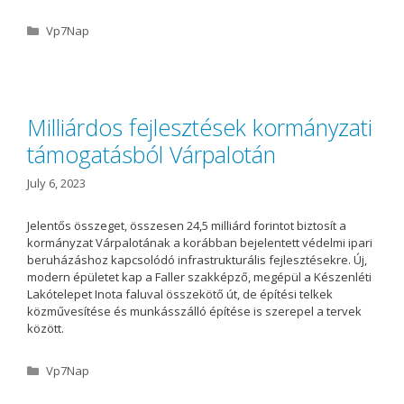
C
Vp7Nap
a
t
e
g
o
Milliárdos fejlesztések kormányzati
r
támogatásból Várpalotán
i
e
s
July 6, 2023
Jelentős összeget, összesen 24,5 milliárd forintot biztosít a
kormányzat Várpalotának a korábban bejelentett védelmi ipari
beruházáshoz kapcsolódó infrastrukturális fejlesztésekre. Új,
modern épületet kap a Faller szakképző, megépül a Készenléti
Lakótelepet Inota faluval összekötő út, de építési telkek
közművesítése és munkásszálló építése is szerepel a tervek
között.
C
Vp7Nap
a
t