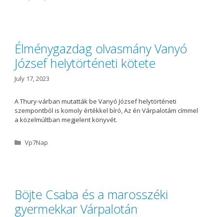
a
t
e
g
o
Élménygazdag olvasmány Vanyó
r
József helytörténeti kötete
i
e
s
July 17, 2023
A Thury-várban mutatták be Vanyó József helytörténeti
szempontból is komoly értékkel bíró, Az én Várpalotám címmel
a közelmúltban megjelent könyvét.
C
Vp7Nap
a
t
e
g
o
Böjte Csaba és a marosszéki
r
gyermekkar Várpalotán
i
e