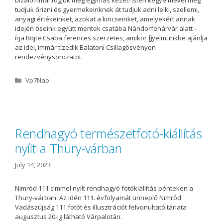
bizalommal fogjuk meg egymás kezét! Isten kegyelmével meg
tudjuk őrizni és gyermekeinknek át tudjuk adni lelki, szellemi,
anyagi értékeinket, azokat a kincseinket, amelyekért annak
idején őseink együtt mentek csatába Nándorfehárvár alatt –
írja Böjte Csaba ferences szerzetes, amikor figyelmünkbe ajánlja
az idei, immár tízedik Balatoni Csillagösvényen
rendezvénysorozatot.
C
Vp7Nap
a
t
e
g
o
Rendhagyó természetfotó-kiállítás
r
nyílt a Thury-várban
i
e
s
July 14, 2023
Nimród 111 címmel nyílt rendhagyó fotókiállítás pénteken a
Thury-várban. Az idén 111. évfolyamát ünneplő Nimród
Vadászújság 111 fotót és illusztrációt felvonultató tárlata
augusztus 20-ig látható Várpalotán.