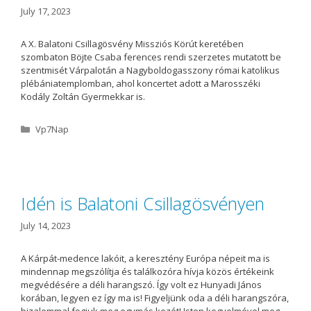
s
July 17, 2023
A X. Balatoni Csillagösvény Missziós Körút keretében
szombaton Böjte Csaba ferences rendi szerzetes mutatott be
szentmisét Várpalotán a Nagyboldogasszony római katolikus
plébániatemplomban, ahol koncertet adott a Marosszéki
Kodály Zoltán Gyermekkar is.
C
Vp7Nap
a
t
e
g
o
Idén is Balatoni Csillagösvényen
r
i
July 14, 2023
e
s
A Kárpát-medence lakóit, a keresztény Európa népeit ma is
mindennap megszólítja és találkozóra hívja közös értékeink
megvédésére a déli harangszó. Így volt ez Hunyadi János
korában, legyen ez így ma is! Figyeljünk oda a déli harangszóra,