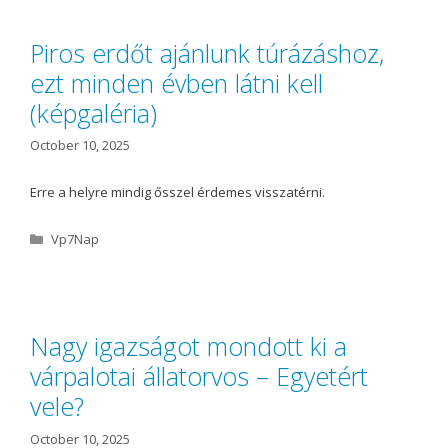
e
g
o
Piros erdőt ajánlunk túrázáshoz,
r
ezt minden évben látni kell
i
e
(képgaléria)
s
October 10, 2025
Erre a helyre mindig ősszel érdemes visszatérni.
C
Vp7Nap
a
t
e
g
o
Nagy igazságot mondott ki a
r
várpalotai állatorvos – Egyetért
i
e
vele?
s
October 10, 2025