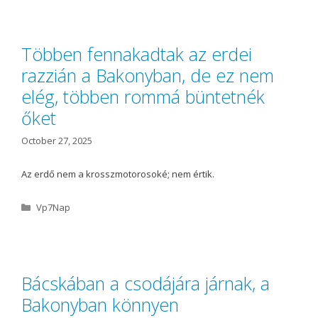
t
e
g
o
Többen fennakadtak az erdei
r
razzián a Bakonyban, de ez nem
i
e
elég, többen rommá büntetnék
s
őket
October 27, 2025
Az erdő nem a krosszmotorosoké; nem értik.
C
Vp7Nap
a
t
e
g
o
Bácskában a csodájára járnak, a
r
Bakonyban könnyen
i
e