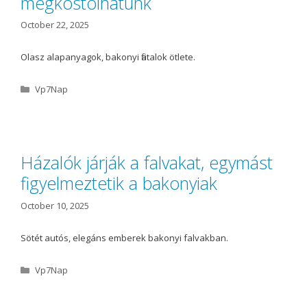
megkóstolhatunk
s
October 22, 2025
Olasz alapanyagok, bakonyi fiatalok ötlete.
C
Vp7Nap
a
t
e
g
o
Házalók járják a falvakat, egymást
r
figyelmeztetik a bakonyiak
i
e
s
October 10, 2025
Sötét autós, elegáns emberek bakonyi falvakban.
C
Vp7Nap
a
t