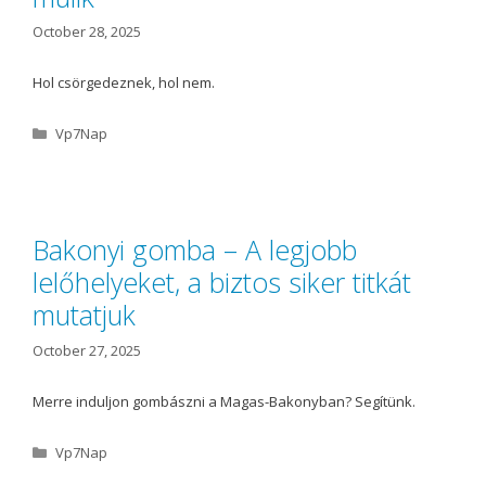
October 28, 2025
Hol csörgedeznek, hol nem.
C
Vp7Nap
a
t
e
g
o
Bakonyi gomba – A legjobb
r
lelőhelyeket, a biztos siker titkát
i
e
mutatjuk
s
October 27, 2025
Merre induljon gombászni a Magas-Bakonyban? Segítünk.
C
Vp7Nap
a