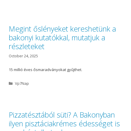
a
t
e
g
o
Megint őslényeket kereshetünk a
r
bakonyi kutatókkal, mutatjuk a
i
e
részleteket
s
October 24, 2025
15 millió éves ősmaradványokat gyűjthet.
C
Vp7Nap
a
t
e
g
o
Pizzatésztából süti? A Bakonyban
r
ilyen pisztáciakrémes édességet is
i
e