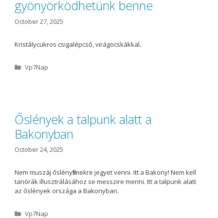
gyönyörködhetünk benne
s
October 27, 2025
Kristálycukros csigalépcső, virágocskákkal.
C
Vp7Nap
a
t
e
g
o
Őslények a talpunk alatt a
r
Bakonyban
i
e
s
October 24, 2025
Nem muszáj őslényfilmekre jegyet venni. Itt a Bakony! Nem kell
tanórák illusztrálásához se messzire menni. Itt a talpunk alatt
az őslények országa a Bakonyban.
C
Vp7Nap