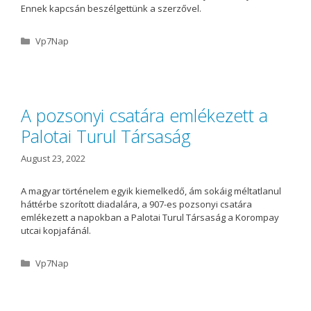
Ennek kapcsán beszélgettünk a szerzővel.
C
Vp7Nap
a
t
e
g
o
A pozsonyi csatára emlékezett a
r
Palotai Turul Társaság
i
e
s
August 23, 2022
A magyar történelem egyik kiemelkedő, ám sokáig méltatlanul
háttérbe szorított diadalára, a 907-es pozsonyi csatára
emlékezett a napokban a Palotai Turul Társaság a Korompay
utcai kopjafánál.
C
Vp7Nap
a
t
e