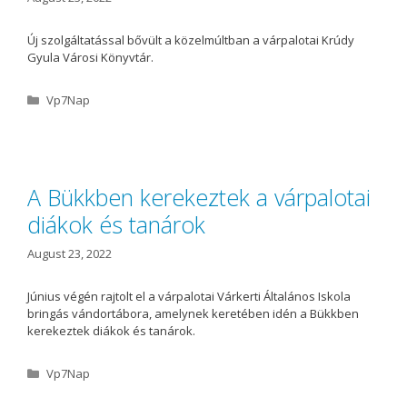
Új szolgáltatással bővült a közelmúltban a várpalotai Krúdy
Gyula Városi Könyvtár.
C
Vp7Nap
a
t
e
g
o
A Bükkben kerekeztek a várpalotai
r
diákok és tanárok
i
e
s
August 23, 2022
Június végén rajtolt el a várpalotai Várkerti Általános Iskola
bringás vándortábora, amelynek keretében idén a Bükkben
kerekeztek diákok és tanárok.
C
Vp7Nap
a
t