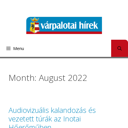
Skip
to
content
Menu
Month: August 2022
Audiovizuális kalandozás és
vezetett túrák az Inotai
Hőerőműben