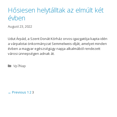
g
o
Hősiesen helytálltak az elmúlt két
r
évben
i
e
s
August 23, 2022
Udut Árpád, a Szent Donát Kórház orvos-igazgatója kapta idén
a várpalotai önkormányzat Semmelweis-díját, amelyet minden
évben a magyar egészségügy napja alkalmából rendezett
városi ünnepségen adnak át.
C
Vp7Nap
a
t
e
g
o
P
← Previous
1
2
3
r
o
i
s
e
t
s
n
a