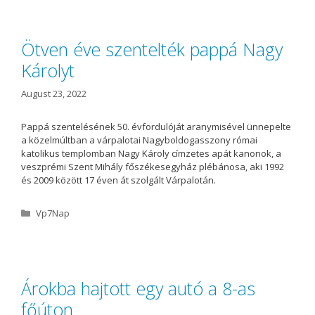
e
g
o
Ötven éve szentelték pappá Nagy
r
Károlyt
i
e
s
August 23, 2022
Pappá szentelésének 50. évfordulóját aranymisével ünnepelte
a közelmúltban a várpalotai Nagyboldogasszony római
katolikus templomban Nagy Károly címzetes apát kanonok, a
veszprémi Szent Mihály főszékesegyház plébánosa, aki 1992
és 2009 között 17 éven át szolgált Várpalotán.
C
Vp7Nap
a
t
e
g
o
Árokba hajtott egy autó a 8-as
r
főúton
i