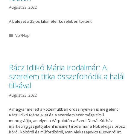
e
s
August 23, 2022
A baleset a 25-ös kilométer közelében történt.
C
Vp7Nap
a
t
e
g
o
Rácz Idlikó Mária irodalmár: A
r
szerelem titka összefonódik a halál
i
e
titkával
s
August 23, 2022
A magyar mellett a közelmúltban orosz nyelven is megjelent
Rácz Ildikó Mária A lét és a szerelem szentsége című
monográfiája, amelyet a Várpalotán a Szent Donát Kórház
marketingigazgatójaként is ismert irodalmár a Nobel-díjas orosz
íróról, költőről és műfordítóról, Ivan Alekszejevics Bunyinról írt.