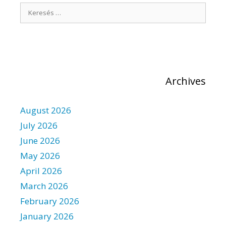
S
v
i
e
g
a
a
r
t
i
c
o
h
n
Archives
f
o
r
August 2026
:
July 2026
June 2026
May 2026
April 2026
March 2026
February 2026
January 2026