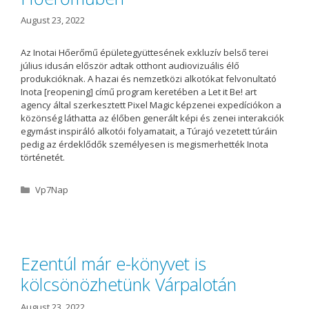
August 23, 2022
Az Inotai Hőerőmű épületegyüttesének exkluzív belső terei
július idusán először adtak otthont audiovizuális élő
produkcióknak. A hazai és nemzetközi alkotókat felvonultató
Inota [reopening] című program keretében a Let it Be! art
agency által szerkesztett Pixel Magic képzenei expedíciókon a
közönség láthatta az élőben generált képi és zenei interakciók
egymást inspiráló alkotói folyamatait, a Túrajó vezetett túráin
pedig az érdeklődők személyesen is megismerhették Inota
történetét.
C
Vp7Nap
a
t
e
g
o
Ezentúl már e-könyvet is
r
kölcsönözhetünk Várpalotán
i
e
s
August 23, 2022